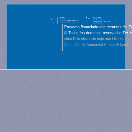
Proyecto financiado con recursos del F
© Todos los derechos reservados DH 
cbna
Esta obra está bajo una Licencia C
Atribución-NoComercial-CompartirIgual 4.0