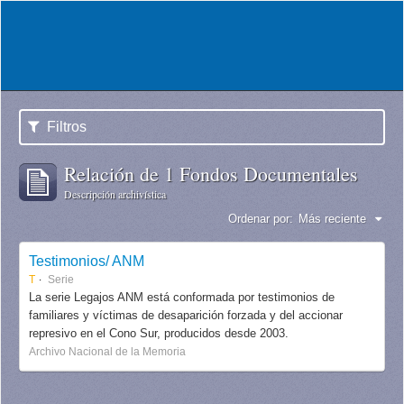
Filtros
Relación de 1 Fondos Documentales
Descripción archivística
Ordenar por:
Más reciente
Testimonios/ ANM
T
Serie
La serie Legajos ANM está conformada por testimonios de
familiares y víctimas de desaparición forzada y del accionar
represivo en el Cono Sur, producidos desde 2003.
Archivo Nacional de la Memoria