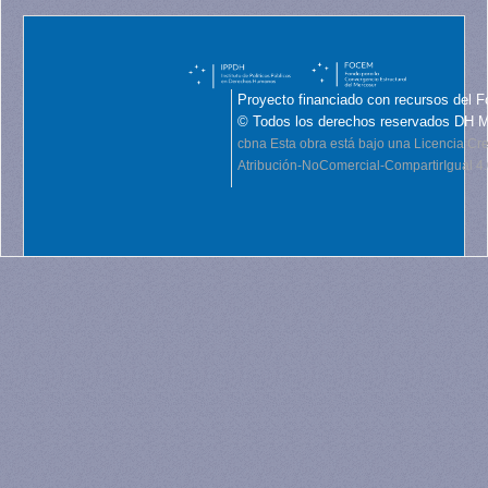
Proyecto financiado con recursos del F
© Todos los derechos reservados DH 
cbna
Esta obra está bajo una Licencia C
Atribución-NoComercial-CompartirIgual 4.0