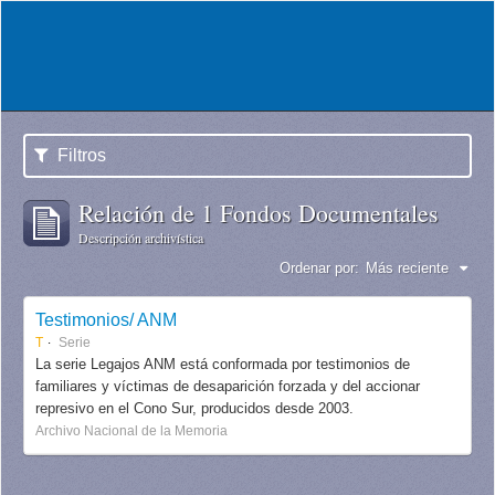
Filtros
Relación de 1 Fondos Documentales
Descripción archivística
Ordenar por:
Más reciente
Testimonios/ ANM
T
Serie
La serie Legajos ANM está conformada por testimonios de
familiares y víctimas de desaparición forzada y del accionar
represivo en el Cono Sur, producidos desde 2003.
Archivo Nacional de la Memoria