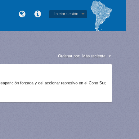
Iniciar sesión
Ordenar por:
Más reciente
aparición forzada y del accionar represivo en el Cono Sur,