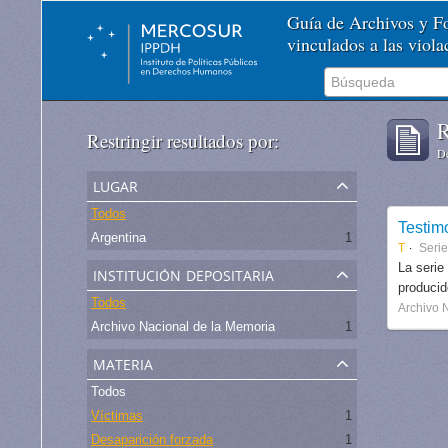
Guía de Archivos y 
vinculados a las viol
R
Restringir resultados por:
De
lugar
Todos
Testim
Argentina
1
T
Serie
institución depositaria
La serie
produci
Todos
Archivo 
Archivo Nacional de la Memoria
1
materia
Todos
Víctimas
1
Desaparición forzada
1