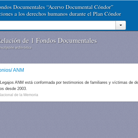
Fondos Documentales “Acervo Documental Cóndor”
aciones a los derechos humanos durante el Plan Cóndor
elación de 1 Fondos Documentales
scripción archivística
onios/ ANM
 Legajos ANM está conformada por testimonios de familiares y víctimas de des
dos desde 2003.
Nacional de la Memoria