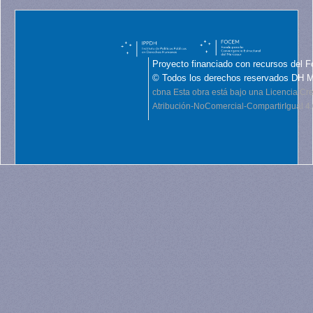
Proyecto financiado con recursos del F
© Todos los derechos reservados DH 
cbna
Esta obra está bajo una Licencia C
Atribución-NoComercial-CompartirIgual 4.0