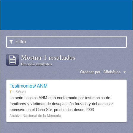
Filtro
Mostrar 1 resultados
Descrição arquivística
Ordenar por:
Alfabético
Testimonios/ ANM
T
Séries
La serie Legajos ANM está conformada por testimonios de
familiares y víctimas de desaparición forzada y del accionar
represivo en el Cono Sur, producidos desde 2003.
Archivo Nacional de la Memoria