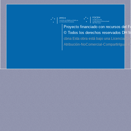
Proyecto financiado con recursos del F
© Todos los derechos reservados DH 
cbna
Esta obra está bajo una Licencia C
Atribución-NoComercial-CompartirIgual 4.0