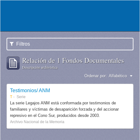
Filtros
Relación de 1 Fondos Documentales
Descripción archivística
Ordenar por:
Alfabético
Testimonios/ ANM
T
Serie
La serie Legajos ANM está conformada por testimonios de
familiares y víctimas de desaparición forzada y del accionar
represivo en el Cono Sur, producidos desde 2003.
Archivo Nacional de la Memoria