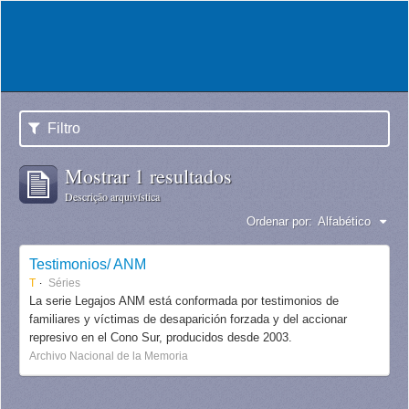
Filtro
Mostrar 1 resultados
Descrição arquivística
Ordenar por:
Alfabético
Testimonios/ ANM
T
Séries
La serie Legajos ANM está conformada por testimonios de
familiares y víctimas de desaparición forzada y del accionar
represivo en el Cono Sur, producidos desde 2003.
Archivo Nacional de la Memoria