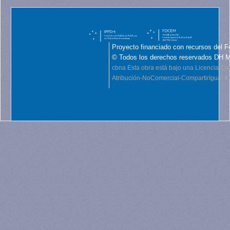
Proyecto financiado con recursos del F
© Todos los derechos reservados DH 
cbna
Esta obra está bajo una Licencia C
Atribución-NoComercial-CompartirIgual 4.0