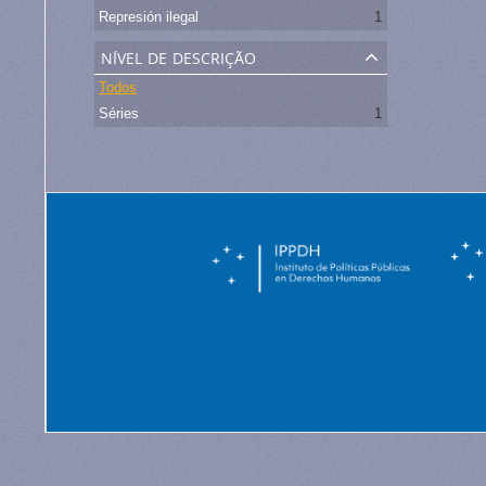
Represión ilegal
1
nível de descrição
Todos
Séries
1