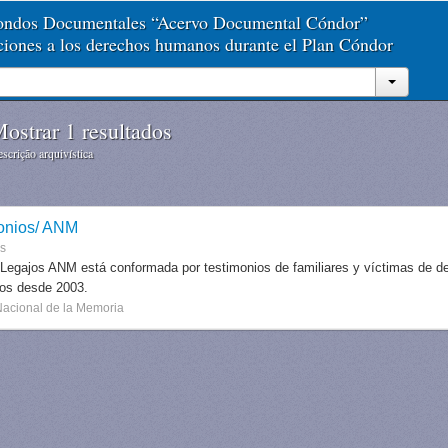
Fondos Documentales “Acervo Documental Cóndor”
aciones a los derechos humanos durante el Plan Cóndor
ostrar 1 resultados
scrição arquivística
onios/ ANM
es
 Legajos ANM está conformada por testimonios de familiares y víctimas de des
dos desde 2003.
Nacional de la Memoria