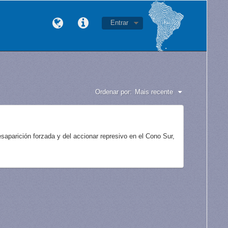
Entrar
Ordenar por:
Mais recente
aparición forzada y del accionar represivo en el Cono Sur,