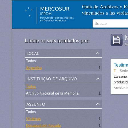
Guía de Archivos y 
vinculados a las viol
M
Limite os seus resultados por:
De
local
Todos
Testim
Argentina
1
T
Séri
instituição de arquivo
La serie
produci
Todos
Archivo 
Archivo Nacional de la Memoria
1
assunto
Todos
Víctimas
1
Desaparición forzada
1