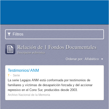
Filtros
Relación de 1 Fondos Documentales
Descripción archivística
Ordenar por:
Alfabético
Testimonios/ ANM
T
Serie
La serie Legajos ANM está conformada por testimonios de
familiares y víctimas de desaparición forzada y del accionar
represivo en el Cono Sur, producidos desde 2003.
Archivo Nacional de la Memoria