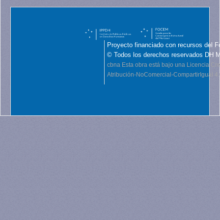
Proyecto financiado con recursos del F
© Todos los derechos reservados DH 
cbna
Esta obra está bajo una Licencia C
Atribución-NoComercial-CompartirIgual 4.0