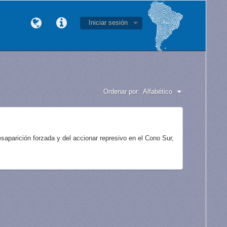
Iniciar sesión
Ordenar por:
Alfabético
aparición forzada y del accionar represivo en el Cono Sur,