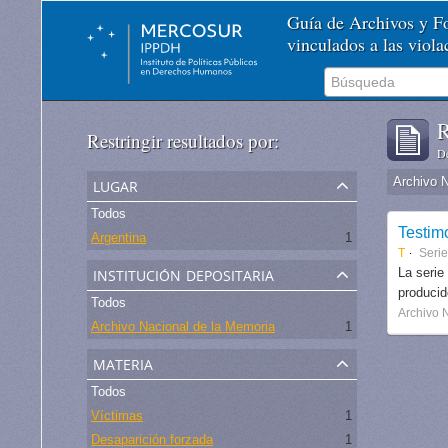
Guía de Archivos y 
vinculados a las viol
R
Restringir resultados por:
De
lugar
Archivo 
Todos
Testim
Argentina
1
T
Serie
institución depositaria
La serie
produci
Todos
Archivo 
Archivo Nacional de la Memoria
1
materia
Todos
Víctimas
1
Desaparición forzada
1