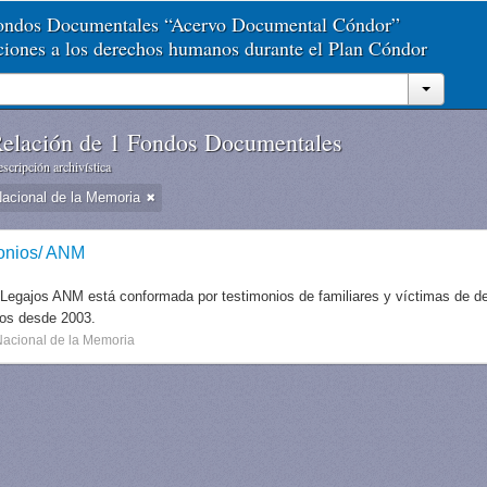
Fondos Documentales “Acervo Documental Cóndor”
aciones a los derechos humanos durante el Plan Cóndor
elación de 1 Fondos Documentales
scripción archivística
Nacional de la Memoria
onios/ ANM
 Legajos ANM está conformada por testimonios de familiares y víctimas de des
dos desde 2003.
Nacional de la Memoria