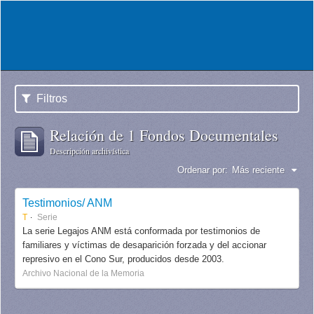
Filtros
Relación de 1 Fondos Documentales
Descripción archivística
Ordenar por:
Más reciente
Testimonios/ ANM
T
Serie
La serie Legajos ANM está conformada por testimonios de
familiares y víctimas de desaparición forzada y del accionar
represivo en el Cono Sur, producidos desde 2003.
Archivo Nacional de la Memoria