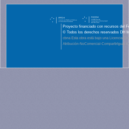
Proyecto financiado con recursos del F
© Todos los derechos reservados DH 
cbna
Esta obra está bajo una Licencia C
Atribución-NoComercial-CompartirIgual 4.0