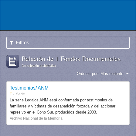
Filtros
Relación de 1 Fondos Documentales
Descripción archivística
Ordenar por:
Más reciente
Testimonios/ ANM
T
Serie
La serie Legajos ANM está conformada por testimonios de
familiares y víctimas de desaparición forzada y del accionar
represivo en el Cono Sur, producidos desde 2003.
Archivo Nacional de la Memoria