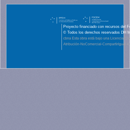
Proyecto financiado con recursos del F
© Todos los derechos reservados DH 
cbna
Esta obra está bajo una Licencia C
Atribución-NoComercial-CompartirIgual 4.0