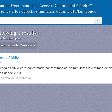
Fondos Documentales “Acervo Documental Cóndor”
aciones a los derechos humanos durante el Plan Cóndor
howing 1 results
chival description
Nacional de la Memoria
onios/ ANM
es
 Legajos ANM está conformada por testimonios de familiares y víctimas de des
dos desde 2003.
Nacional de la Memoria