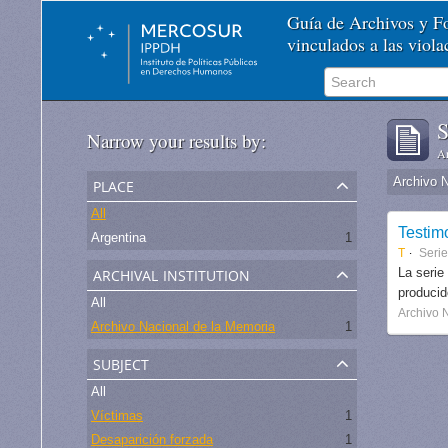
Guía de Archivos y 
vinculados a las viol
S
Narrow your results by:
Ar
place
Archivo 
All
Testim
Argentina
1
T
Seri
archival institution
La serie
produci
All
Archivo 
Archivo Nacional de la Memoria
1
subject
All
Víctimas
1
Desaparición forzada
1