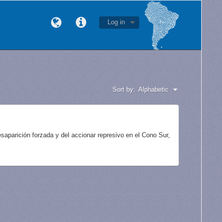
Log in
Sort by:
Alphabetic
aparición forzada y del accionar represivo en el Cono Sur,