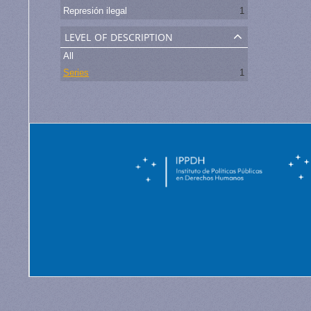
Represión ilegal
1
level of description
All
Series
1