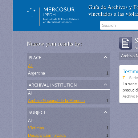
Guía de Archivos y 
vinculados a las viol
S
Narrow your results by:
Ar
place
Archivo 
All
Testim
Argentina
1
T
Seri
archival institution
La serie
produci
All
Archivo 
Archivo Nacional de la Memoria
1
subject
All
Víctimas
1
Desaparición forzada
1