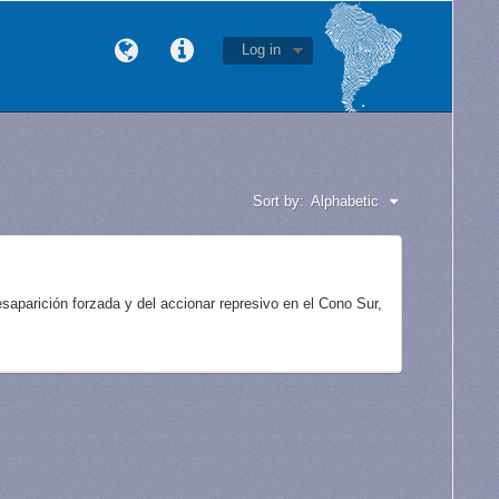
Log in
Sort by:
Alphabetic
aparición forzada y del accionar represivo en el Cono Sur,