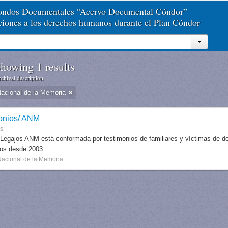
Fondos Documentales “Acervo Documental Cóndor”
aciones a los derechos humanos durante el Plan Cóndor
howing 1 results
chival description
Nacional de la Memoria
onios/ ANM
es
 Legajos ANM está conformada por testimonios de familiares y víctimas de des
dos desde 2003.
Nacional de la Memoria