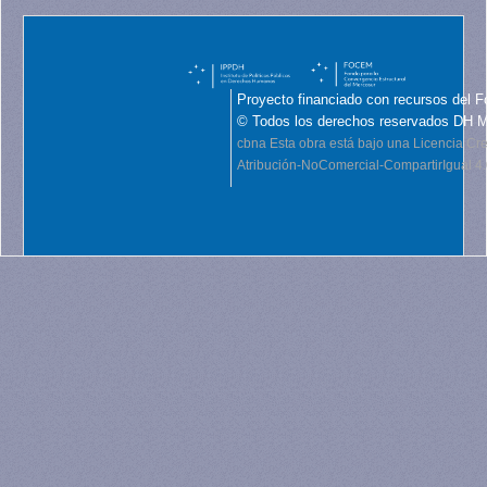
Proyecto financiado con recursos del F
© Todos los derechos reservados DH 
cbna
Esta obra está bajo una Licencia C
Atribución-NoComercial-CompartirIgual 4.0