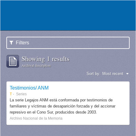
Filters
Showing 1 results
Archival description
Sort by:
Most recent
Testimonios/ ANM
T
Series
La serie Legajos ANM está conformada por testimonios de
familiares y víctimas de desaparición forzada y del accionar
represivo en el Cono Sur, producidos desde 2003.
Archivo Nacional de la Memoria