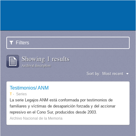
Filters
Showing 1 results
Archival description
Sort by:
Most recent
Testimonios/ ANM
T
Series
La serie Legajos ANM está conformada por testimonios de
familiares y víctimas de desaparición forzada y del accionar
represivo en el Cono Sur, producidos desde 2003.
Archivo Nacional de la Memoria