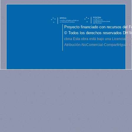
Proyecto financiado con recursos del F
© Todos los derechos reservados DH 
cbna
Esta obra está bajo una Licencia C
Atribución-NoComercial-CompartirIgual 4.0