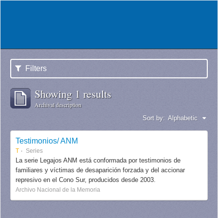
Filters
Showing 1 results
Archival description
Sort by:
Alphabetic
Testimonios/ ANM
T
Series
La serie Legajos ANM está conformada por testimonios de
familiares y víctimas de desaparición forzada y del accionar
represivo en el Cono Sur, producidos desde 2003.
Archivo Nacional de la Memoria