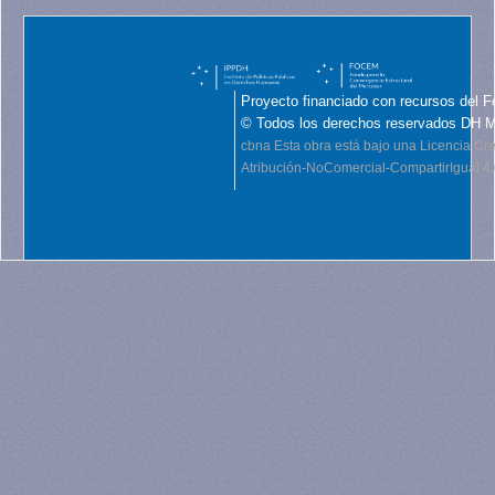
Proyecto financiado con recursos del F
© Todos los derechos reservados DH 
cbna
Esta obra está bajo una Licencia C
Atribución-NoComercial-CompartirIgual 4.0