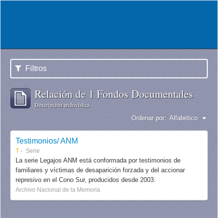
Filtros
Relación de 1 Fondos Documentales
Descripción archivística
Ordenar por:
Alfabético
Testimonios/ ANM
T
Serie
La serie Legajos ANM está conformada por testimonios de
familiares y víctimas de desaparición forzada y del accionar
represivo en el Cono Sur, producidos desde 2003.
Archivo Nacional de la Memoria