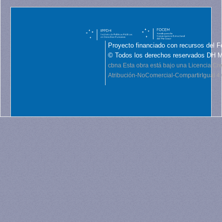
Proyecto financiado con recursos del F
© Todos los derechos reservados DH 
cbna
Esta obra está bajo una Licencia C
Atribución-NoComercial-CompartirIgual 4.0