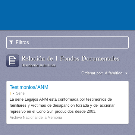
Filtros
Relación de 1 Fondos Documentales
Descripción archivística
Ordenar por:
Alfabético
Testimonios/ ANM
T
Serie
La serie Legajos ANM está conformada por testimonios de
familiares y víctimas de desaparición forzada y del accionar
represivo en el Cono Sur, producidos desde 2003.
Archivo Nacional de la Memoria