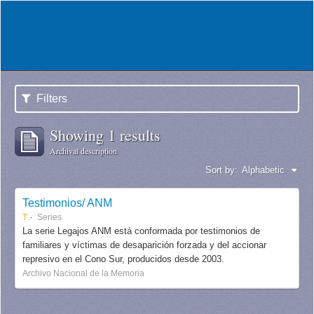
Filters
Showing 1 results
Archival description
Sort by:
Alphabetic
Testimonios/ ANM
T
Series
La serie Legajos ANM está conformada por testimonios de
familiares y víctimas de desaparición forzada y del accionar
represivo en el Cono Sur, producidos desde 2003.
Archivo Nacional de la Memoria