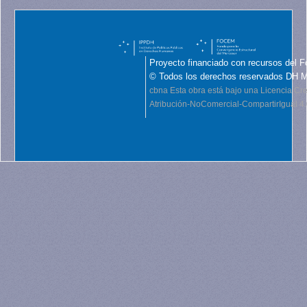
Proyecto financiado con recursos del F
© Todos los derechos reservados DH 
cbna
Esta obra está bajo una Licencia C
Atribución-NoComercial-CompartirIgual 4.0