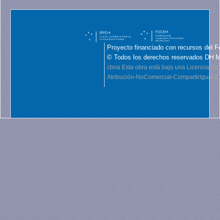
Proyecto financiado con recursos del F
© Todos los derechos reservados DH 
cbna
Esta obra está bajo una Licencia C
Atribución-NoComercial-CompartirIgual 4.0