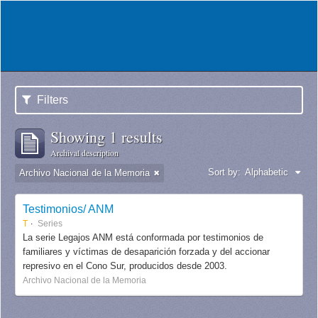
Filters
Showing 1 results
Archival description
Sort by:
Alphabetic
Archivo Nacional de la Memoria
Testimonios/ ANM
T
Series
La serie Legajos ANM está conformada por testimonios de
familiares y víctimas de desaparición forzada y del accionar
represivo en el Cono Sur, producidos desde 2003.
Archivo Nacional de la Memoria