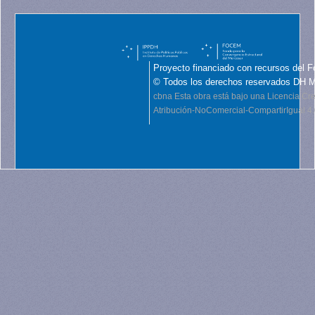
Proyecto financiado con recursos del F
© Todos los derechos reservados DH 
cbna
Esta obra está bajo una Licencia C
Atribución-NoComercial-CompartirIgual 4.0