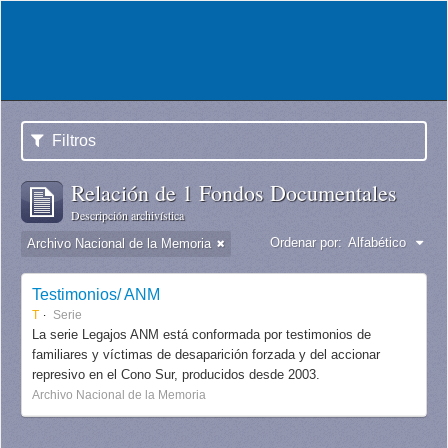
Filtros
Relación de 1 Fondos Documentales
Descripción archivística
Ordenar por:
Alfabético
Archivo Nacional de la Memoria
Testimonios/ ANM
T
Serie
La serie Legajos ANM está conformada por testimonios de
familiares y víctimas de desaparición forzada y del accionar
represivo en el Cono Sur, producidos desde 2003.
Archivo Nacional de la Memoria