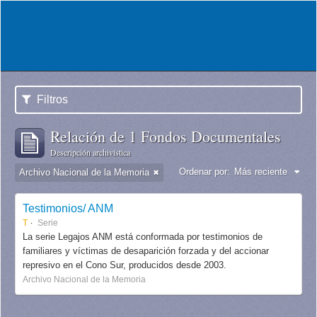
Filtros
Relación de 1 Fondos Documentales
Descripción archivística
Ordenar por:
Más reciente
Archivo Nacional de la Memoria
Testimonios/ ANM
T
Serie
La serie Legajos ANM está conformada por testimonios de
familiares y víctimas de desaparición forzada y del accionar
represivo en el Cono Sur, producidos desde 2003.
Archivo Nacional de la Memoria