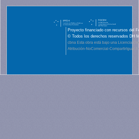
Proyecto financiado con recursos del F
© Todos los derechos reservados DH 
cbna
Esta obra está bajo una Licencia C
Atribución-NoComercial-CompartirIgual 4.0