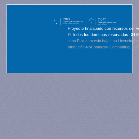
Proyecto financiado con recursos del F
© Todos los derechos reservados DH 
cbna
Esta obra está bajo una Licencia C
Atribución-NoComercial-CompartirIgual 4.0