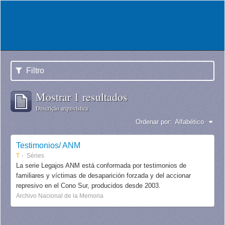
Filtro
Mostrar 1 resultados
Descrição arquivística
Ordenar por:
Alfabético
Testimonios/ ANM
T
Séries
La serie Legajos ANM está conformada por testimonios de
familiares y víctimas de desaparición forzada y del accionar
represivo en el Cono Sur, producidos desde 2003.
Archivo Nacional de la Memoria