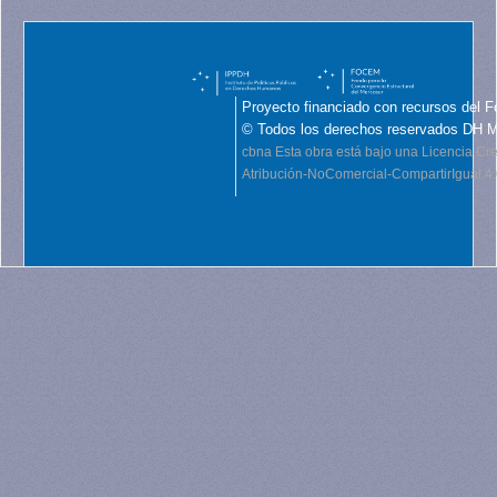
Proyecto financiado con recursos del F
© Todos los derechos reservados DH 
cbna
Esta obra está bajo una Licencia C
Atribución-NoComercial-CompartirIgual 4.0