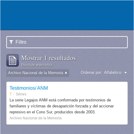
Filtro
Mostrar 1 resultados
Descrição arquivística
Ordenar por:
Alfabético
Archivo Nacional de la Memoria
Testimonios/ ANM
T
Séries
La serie Legajos ANM está conformada por testimonios de
familiares y víctimas de desaparición forzada y del accionar
represivo en el Cono Sur, producidos desde 2003.
Archivo Nacional de la Memoria