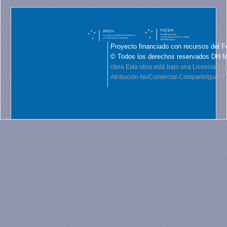
Proyecto financiado con recursos del F
© Todos los derechos reservados DH 
cbna
Esta obra está bajo una Licencia C
Atribución-NoComercial-CompartirIgual 4.0