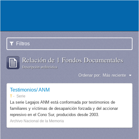
Filtros
Relación de 1 Fondos Documentales
Descripción archivística
Ordenar por:
Más reciente
Testimonios/ ANM
T
Serie
La serie Legajos ANM está conformada por testimonios de
familiares y víctimas de desaparición forzada y del accionar
represivo en el Cono Sur, producidos desde 2003.
Archivo Nacional de la Memoria