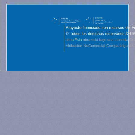
Proyecto financiado con recursos del F
© Todos los derechos reservados DH 
cbna
Esta obra está bajo una Licencia C
Atribución-NoComercial-CompartirIgual 4.0