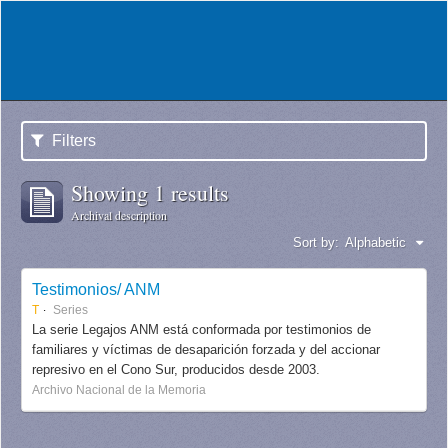
Filters
Showing 1 results
Archival description
Sort by:
Alphabetic
Testimonios/ ANM
T
Series
La serie Legajos ANM está conformada por testimonios de
familiares y víctimas de desaparición forzada y del accionar
represivo en el Cono Sur, producidos desde 2003.
Archivo Nacional de la Memoria