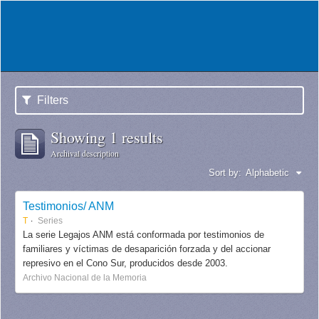
Filters
Showing 1 results
Archival description
Sort by:
Alphabetic
Testimonios/ ANM
T
Series
La serie Legajos ANM está conformada por testimonios de
familiares y víctimas de desaparición forzada y del accionar
represivo en el Cono Sur, producidos desde 2003.
Archivo Nacional de la Memoria