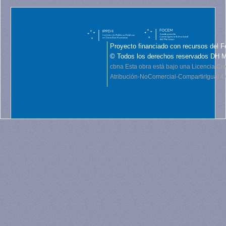
Proyecto financiado con recursos del F
© Todos los derechos reservados DH 
cbna
Esta obra está bajo una Licencia C
Atribución-NoComercial-CompartirIgual 4.0