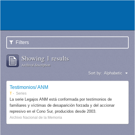
Filters
Showing 1 results
Archival description
Sort by:
Alphabetic
Testimonios/ ANM
T
Series
La serie Legajos ANM está conformada por testimonios de
familiares y víctimas de desaparición forzada y del accionar
represivo en el Cono Sur, producidos desde 2003.
Archivo Nacional de la Memoria