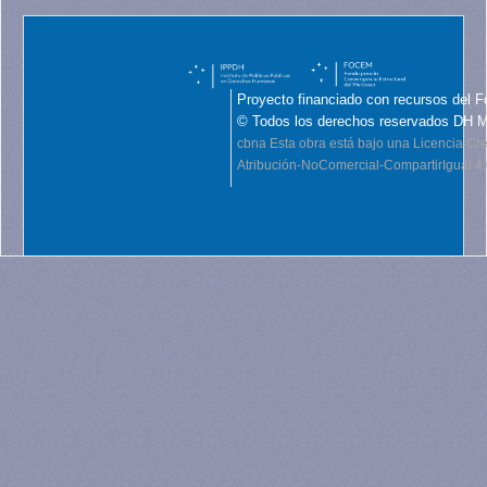
Proyecto financiado con recursos del F
© Todos los derechos reservados DH 
cbna
Esta obra está bajo una Licencia C
Atribución-NoComercial-CompartirIgual 4.0