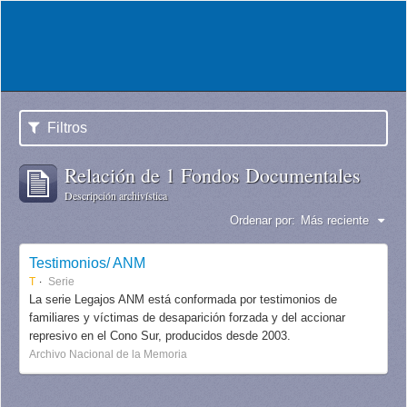
Filtros
Relación de 1 Fondos Documentales
Descripción archivística
Ordenar por:
Más reciente
Testimonios/ ANM
T
Serie
La serie Legajos ANM está conformada por testimonios de
familiares y víctimas de desaparición forzada y del accionar
represivo en el Cono Sur, producidos desde 2003.
Archivo Nacional de la Memoria