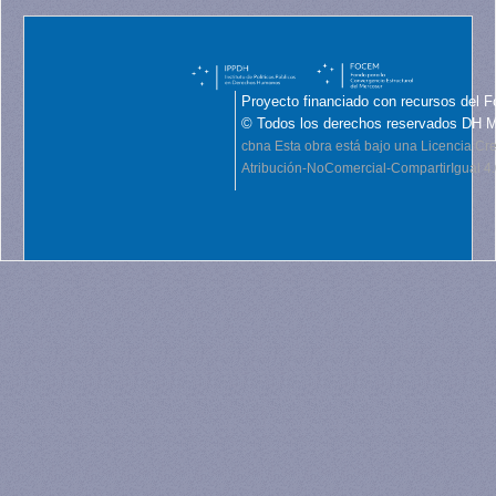
Proyecto financiado con recursos del F
© Todos los derechos reservados DH 
cbna
Esta obra está bajo una Licencia C
Atribución-NoComercial-CompartirIgual 4.0