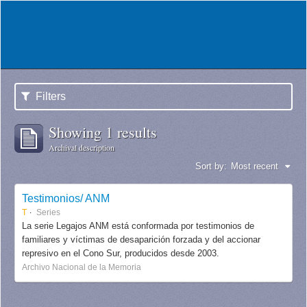
Filters
Showing 1 results
Archival description
Sort by:
Most recent
Testimonios/ ANM
T
Series
La serie Legajos ANM está conformada por testimonios de
familiares y víctimas de desaparición forzada y del accionar
represivo en el Cono Sur, producidos desde 2003.
Archivo Nacional de la Memoria