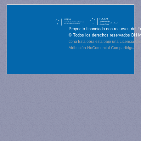
Proyecto financiado con recursos del F
© Todos los derechos reservados DH 
cbna
Esta obra está bajo una Licencia C
Atribución-NoComercial-CompartirIgual 4.0