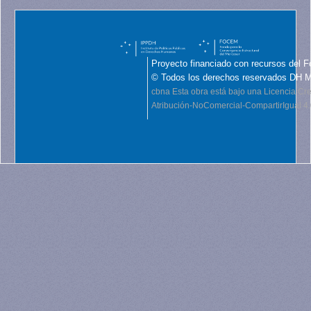
Proyecto financiado con recursos del F
© Todos los derechos reservados DH 
cbna
Esta obra está bajo una Licencia C
Atribución-NoComercial-CompartirIgual 4.0