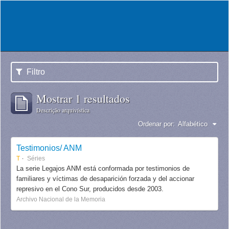
Filtro
Mostrar 1 resultados
Descrição arquivística
Ordenar por:
Alfabético
Testimonios/ ANM
T
Séries
La serie Legajos ANM está conformada por testimonios de
familiares y víctimas de desaparición forzada y del accionar
represivo en el Cono Sur, producidos desde 2003.
Archivo Nacional de la Memoria