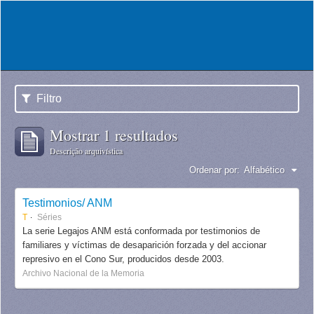
Filtro
Mostrar 1 resultados
Descrição arquivística
Ordenar por:
Alfabético
Testimonios/ ANM
T
Séries
La serie Legajos ANM está conformada por testimonios de
familiares y víctimas de desaparición forzada y del accionar
represivo en el Cono Sur, producidos desde 2003.
Archivo Nacional de la Memoria