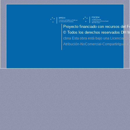
Proyecto financiado con recursos del F
© Todos los derechos reservados DH 
cbna
Esta obra está bajo una Licencia C
Atribución-NoComercial-CompartirIgual 4.0