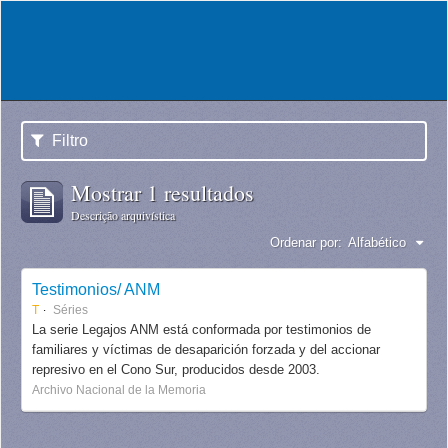
Filtro
Mostrar 1 resultados
Descrição arquivística
Ordenar por:
Alfabético
Testimonios/ ANM
T
Séries
La serie Legajos ANM está conformada por testimonios de
familiares y víctimas de desaparición forzada y del accionar
represivo en el Cono Sur, producidos desde 2003.
Archivo Nacional de la Memoria