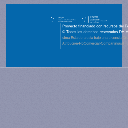
Proyecto financiado con recursos del F
© Todos los derechos reservados DH 
cbna
Esta obra está bajo una Licencia C
Atribución-NoComercial-CompartirIgual 4.0