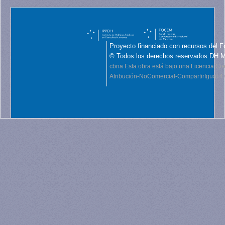
Proyecto financiado con recursos del F
© Todos los derechos reservados DH 
cbna
Esta obra está bajo una Licencia C
Atribución-NoComercial-CompartirIgual 4.0