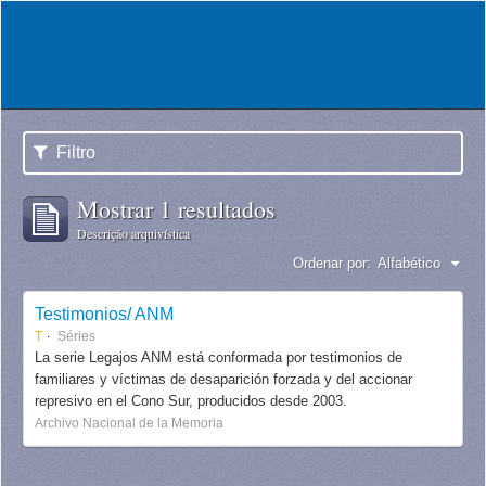
Filtro
Mostrar 1 resultados
Descrição arquivística
Ordenar por:
Alfabético
Testimonios/ ANM
T
Séries
La serie Legajos ANM está conformada por testimonios de
familiares y víctimas de desaparición forzada y del accionar
represivo en el Cono Sur, producidos desde 2003.
Archivo Nacional de la Memoria