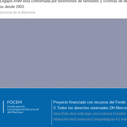
 Legajos ANM está conformada por testimonios de familiares y víctimas de des
dos desde 2003.
Nacional de la Memoria
Proyecto financiado con recursos del Fondo 
© Todos los derechos reservados DH Merco
cbna
Esta obra está bajo una Licencia Creati
Atribución-NoComercial-CompartirIgual 4.0 Inte