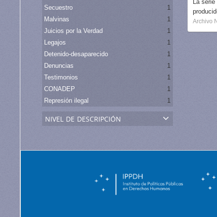
La serie
Secuestro
1
produci
Malvinas
1
Archivo 
Juicios por la Verdad
1
Legajos
1
Detenido-desaparecido
1
Denuncias
1
Testimonios
1
CONADEP
1
Represión ilegal
1
nivel de descripción