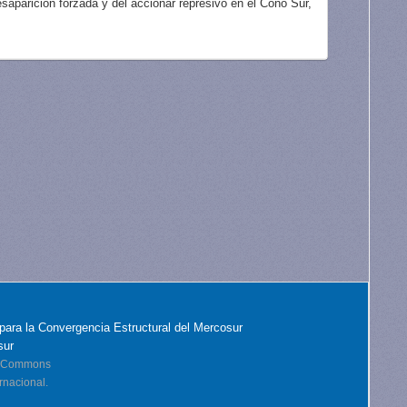
aparición forzada y del accionar represivo en el Cono Sur,
para la Convergencia Estructural del Mercosur
sur
ve Commons
rnacional.