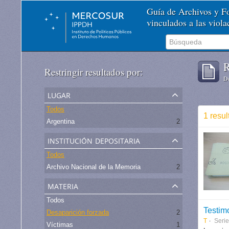
Guía de Archivos y 
vinculados a las viol
R
Restringir resultados por:
De
lugar
Todos
1 resul
Argentina
2
institución depositaria
Todos
Archivo Nacional de la Memoria
2
materia
Todos
Testim
Desaparición forzada
2
T
Serie
Víctimas
1