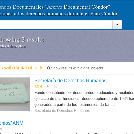
Fondos Documentales “Acervo Documental Cóndor”
aciones a los derechos humanos durante el Plan Cóndor
howing 2 results
chival description
ts with digital objects
Show results with digital objects
Secretaría de Derechos Humanos
SDH
Fonds
Fondo constituido por documentos producidos y recibido
ejercicio de sus funciones, desde septiembre de 1984 hast
generados a partir de los testimonios de fam...
Secretaría de Derechos Humanos
onios/ ANM
es