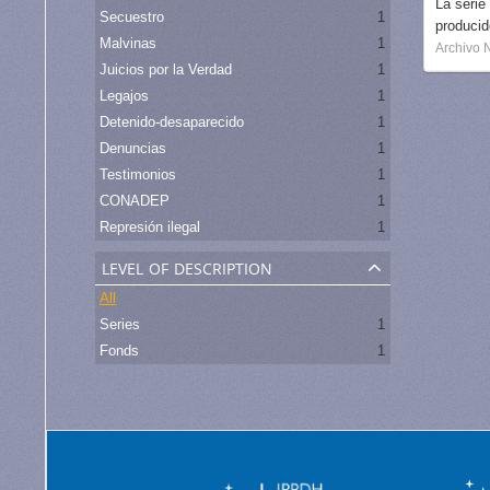
La serie
Secuestro
1
produci
Malvinas
1
Archivo 
Juicios por la Verdad
1
Legajos
1
Detenido-desaparecido
1
Denuncias
1
Testimonios
1
CONADEP
1
Represión ilegal
1
level of description
All
Series
1
Fonds
1