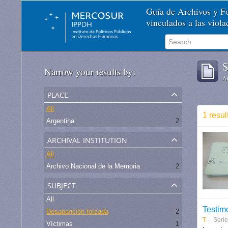
Guía de Archivos y 
vinculados a las viol
S
Narrow your results by:
Ar
place
All
1 resul
Argentina
2
archival institution
All
Archivo Nacional de la Memoria
2
subject
All
Testim
Desaparición forzada
2
T
Seri
Víctimas
1