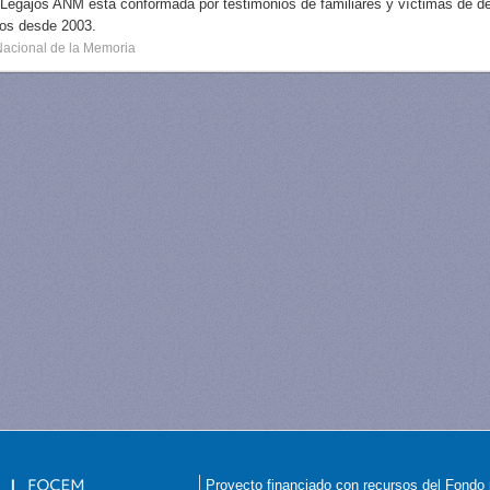
 Legajos ANM está conformada por testimonios de familiares y víctimas de des
dos desde 2003.
Nacional de la Memoria
Proyecto financiado con recursos del Fondo 