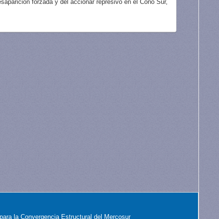
aparición forzada y del accionar represivo en el Cono Sur,
para la Convergencia Estructural del Mercosur