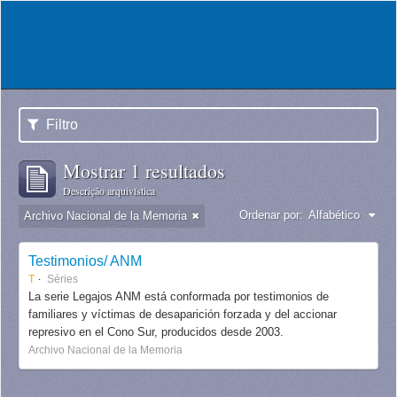
Filtro
Mostrar 1 resultados
Descrição arquivística
Ordenar por:
Alfabético
Archivo Nacional de la Memoria
Testimonios/ ANM
T
Séries
La serie Legajos ANM está conformada por testimonios de
familiares y víctimas de desaparición forzada y del accionar
represivo en el Cono Sur, producidos desde 2003.
Archivo Nacional de la Memoria