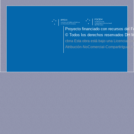
Proyecto financiado con recursos del F
© Todos los derechos reservados DH 
cbna
Esta obra está bajo una Licencia C
Atribución-NoComercial-CompartirIgual 4.0