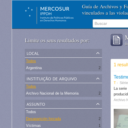
Guía de Archivos y 
vinculados a las viol
M
Limite os seus resultados por:
De
local
Todos
1 resu
Argentina
2
instituição de arquivo
Testim
T
Séri
Todos
La serie
Archivo Nacional de la Memoria
2
produci
Archivo 
assunto
Todos
Desaparición forzada
2
Víctimas
1