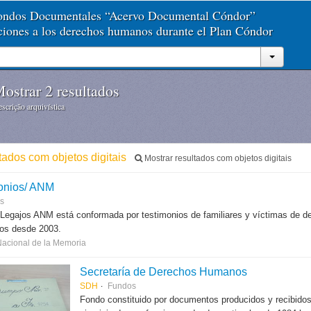
Fondos Documentales “Acervo Documental Cóndor”
aciones a los derechos humanos durante el Plan Cóndor
ostrar 2 resultados
scrição arquivística
ltados com objetos digitais
Mostrar resultados com objetos digitais
onios/ ANM
es
 Legajos ANM está conformada por testimonios de familiares y víctimas de des
dos desde 2003.
Nacional de la Memoria
Secretaría de Derechos Humanos
SDH
Fundos
Fondo constituido por documentos producidos y recibido