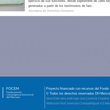
ejercicio de sus funciones, desde septiembre de 1984 hast
generados a partir de los testimonios de fam...
Secretaría de Derechos Humanos
Proyecto financiado con recursos del Fondo 
© Todos los derechos reservados DH Merco
cbna
Esta obra está bajo una Licencia Creati
Atribución-NoComercial-CompartirIgual 4.0 Inte