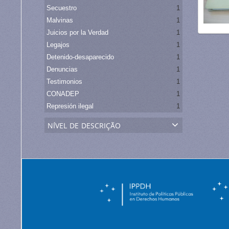
Secuestro
1
Malvinas
1
Juicios por la Verdad
1
Legajos
1
Detenido-desaparecido
1
Denuncias
1
Testimonios
1
CONADEP
1
Represión ilegal
1
nível de descrição