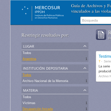
Guía de Archivos y 
vinculados a las viol
R
Restringir resultados por:
De
lugar
Todos
Testim
Argentina
1
T
Serie
institución depositaria
La serie
produci
Todos
Archivo 
Archivo Nacional de la Memoria
1
materia
Todos
Víctimas
1
Desaparición forzada
1