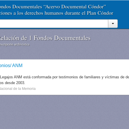
Fondos Documentales “Acervo Documental Cóndor”
aciones a los derechos humanos durante el Plan Cóndor
elación de 1 Fondos Documentales
scripción archivística
onios/ ANM
 Legajos ANM está conformada por testimonios de familiares y víctimas de des
dos desde 2003.
Nacional de la Memoria