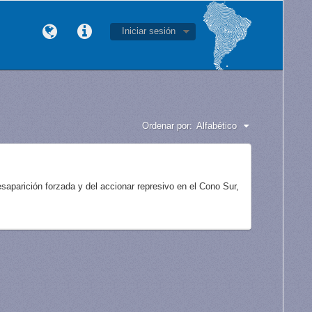
Iniciar sesión
Ordenar por:
Alfabético
aparición forzada y del accionar represivo en el Cono Sur,