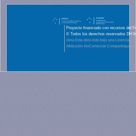
Proyecto financiado con recursos del F
© Todos los derechos reservados DH 
cbna
Esta obra está bajo una Licencia C
Atribución-NoComercial-CompartirIgual 4.0