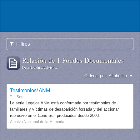
Filtros
Relación de 1 Fondos Documentales
Descripción archivística
Ordenar por:
Alfabético
Testimonios/ ANM
T
Serie
La serie Legajos ANM está conformada por testimonios de
familiares y víctimas de desaparición forzada y del accionar
represivo en el Cono Sur, producidos desde 2003.
Archivo Nacional de la Memoria