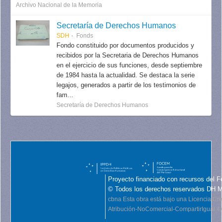
Archivo Nacional de la Memoria
Secretaría de Derechos Humanos
SDH
Fonds
Fondo constituido por documentos producidos y
recibidos por la Secretaria de Derechos Humanos
en el ejercicio de sus funciones, desde septiembre
de 1984 hasta la actualidad. Se destaca la serie
legajos, generados a partir de los testimonios de
fam...
Secretaría de Derechos Humanos
Proyecto financiado con recursos del F
© Todos los derechos reservados DH 
cbna
Esta obra está bajo una Licencia C
Atribución-NoComercial-CompartirIgual 4.0