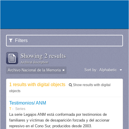
Filters
Showing 2 results
Archival description
Sort by:
Alphabetic
Archivo Nacional de la Memoria
1 results with digital objects
Show results with digital
objects
Testimonios/ ANM
T
Series
La serie Legajos ANM está conformada por testimonios de
familiares y víctimas de desaparición forzada y del accionar
represivo en el Cono Sur, producidos desde 2003.