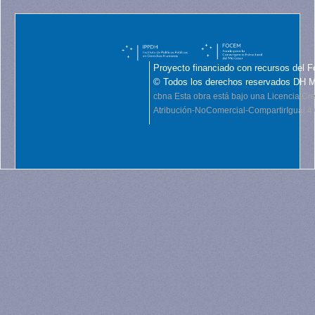
Proyecto financiado con recursos del F
© Todos los derechos reservados DH 
cbna
Esta obra está bajo una Licencia C
Atribución-NoComercial-CompartirIgual 4.0