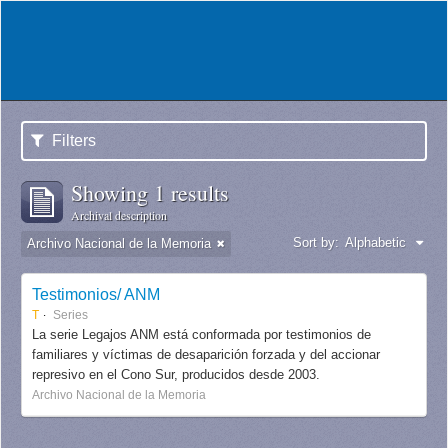
Filters
Showing 1 results
Archival description
Sort by:
Alphabetic
Archivo Nacional de la Memoria
Testimonios/ ANM
T
Series
La serie Legajos ANM está conformada por testimonios de
familiares y víctimas de desaparición forzada y del accionar
represivo en el Cono Sur, producidos desde 2003.
Archivo Nacional de la Memoria