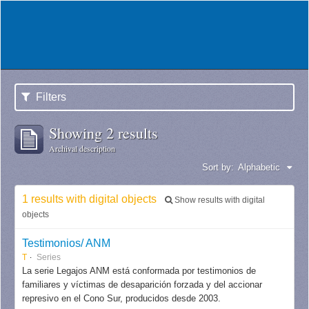
Filters
Showing 2 results
Archival description
Sort by:
Alphabetic
1 results with digital objects
Show results with digital
objects
Testimonios/ ANM
T
Series
La serie Legajos ANM está conformada por testimonios de
familiares y víctimas de desaparición forzada y del accionar
represivo en el Cono Sur, producidos desde 2003.