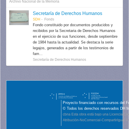
Archivo Nacional de la Memoria
Secretaría de Derechos Humanos
SDH
Fonds
Fondo constituido por documentos producidos y
recibidos por la Secretaria de Derechos Humanos
en el ejercicio de sus funciones, desde septiembre
de 1984 hasta la actualidad. Se destaca la serie
legajos, generados a partir de los testimonios de
fam...
Secretaría de Derechos Humanos
Proyecto financiado con recursos del F
© Todos los derechos reservados DH 
cbna
Esta obra está bajo una Licencia C
Atribución-NoComercial-CompartirIgual 4.0