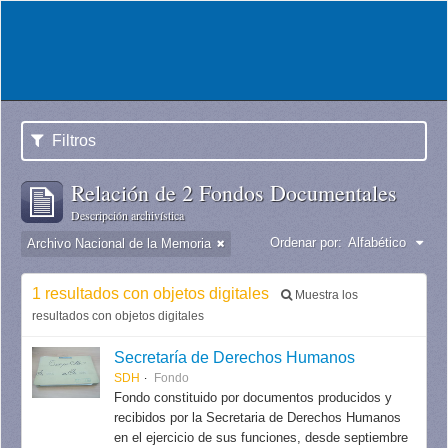
Filtros
Relación de 2 Fondos Documentales
Descripción archivística
Ordenar por:
Alfabético
Archivo Nacional de la Memoria
1 resultados con objetos digitales
Muestra los
resultados con objetos digitales
Secretaría de Derechos Humanos
SDH
Fondo
Fondo constituido por documentos producidos y
recibidos por la Secretaria de Derechos Humanos
en el ejercicio de sus funciones, desde septiembre