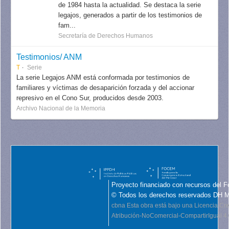
de 1984 hasta la actualidad. Se destaca la serie
legajos, generados a partir de los testimonios de
fam...
Secretaría de Derechos Humanos
Testimonios/ ANM
T
Serie
La serie Legajos ANM está conformada por testimonios de
familiares y víctimas de desaparición forzada y del accionar
represivo en el Cono Sur, producidos desde 2003.
Archivo Nacional de la Memoria
Proyecto financiado con recursos del F
© Todos los derechos reservados DH 
cbna
Esta obra está bajo una Licencia C
Atribución-NoComercial-CompartirIgual 4.0