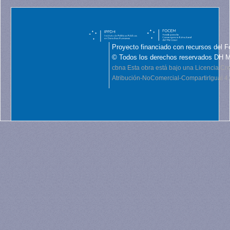
Proyecto financiado con recursos del F
© Todos los derechos reservados DH 
cbna
Esta obra está bajo una Licencia C
Atribución-NoComercial-CompartirIgual 4.0