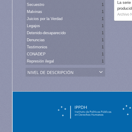
La serie
Secuestro
1
produci
Malvinas
1
Archivo 
Juicios por la Verdad
1
Legajos
1
Detenido-desaparecido
1
Denuncias
1
Testimonios
1
CONADEP
1
Represión ilegal
1
nivel de descripción