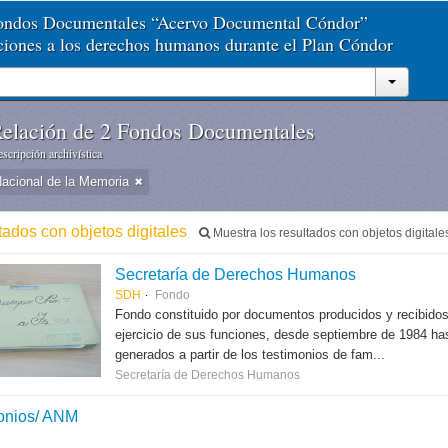
Fondos Documentales “Acervo Documental Cóndor”
aciones a los derechos humanos durante el Plan Cóndor
elación de 2 Fondos Documentales
scripción archivística
Nacional de la Memoria
tados con objetos digitales
Muestra los resultados con objetos digitale
Secretaría de Derechos Humanos
SDH
Fondo
Fondo constituido por documentos producidos y recibido
ejercicio de sus funciones, desde septiembre de 1984 hast
generados a partir de los testimonios de fam...
Secretaría de Derechos Humanos
onios/ ANM