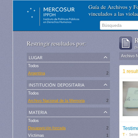
Guía de Archivos y 
vinculados a las viol
R
Restringir resultados por:
De
lugar
Archivo 
Todos
1 resul
Argentina
2
institución depositaria
Todos
Archivo Nacional de la Memoria
2
materia
Todos
Testim
Desaparición forzada
2
T
Serie
Víctimas
1