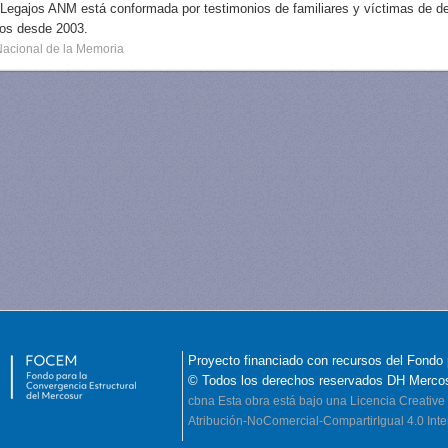
 Legajos ANM está conformada por testimonios de familiares y víctimas de des
dos desde 2003.
Nacional de la Memoria
Proyecto financiado con recursos del Fondo 
© Todos los derechos reservados DH Merco
cbna
Esta obra está bajo una Licencia Creati
Atribución-NoComercial-CompartirIgual 4.0 Inte