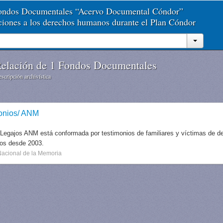
Fondos Documentales “Acervo Documental Cóndor”
aciones a los derechos humanos durante el Plan Cóndor
elación de 1 Fondos Documentales
scripción archivística
onios/ ANM
 Legajos ANM está conformada por testimonios de familiares y víctimas de des
dos desde 2003.
Nacional de la Memoria