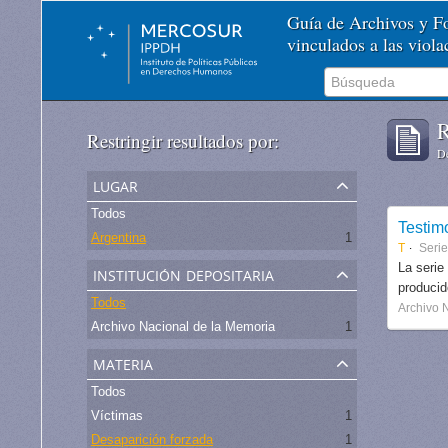
Guía de Archivos y 
vinculados a las viol
R
Restringir resultados por:
De
lugar
Todos
Testim
Argentina
1
T
Serie
institución depositaria
La serie
produci
Todos
Archivo 
Archivo Nacional de la Memoria
1
materia
Todos
Víctimas
1
Desaparición forzada
1