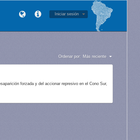
Iniciar sesión
Ordenar por:
Más reciente
aparición forzada y del accionar represivo en el Cono Sur,