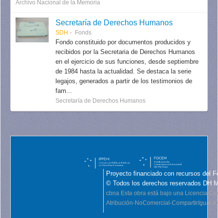
Archivo Nacional de la Memoria
Secretaría de Derechos Humanos
SDH
Fonds
Fondo constituido por documentos producidos y
recibidos por la Secretaria de Derechos Humanos
en el ejercicio de sus funciones, desde septiembre
de 1984 hasta la actualidad. Se destaca la serie
legajos, generados a partir de los testimonios de
fam...
Secretaría de Derechos Humanos
Proyecto financiado con recursos del F
© Todos los derechos reservados DH 
cbna
Esta obra está bajo una Licencia C
Atribución-NoComercial-CompartirIgual 4.0