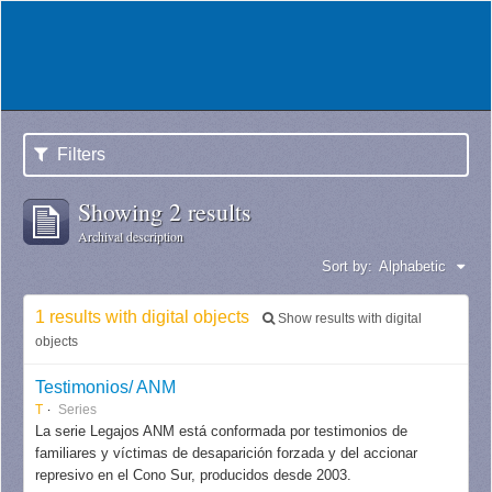
Filters
Showing 2 results
Archival description
Sort by:
Alphabetic
1 results with digital objects
Show results with digital
objects
Testimonios/ ANM
T
Series
La serie Legajos ANM está conformada por testimonios de
familiares y víctimas de desaparición forzada y del accionar
represivo en el Cono Sur, producidos desde 2003.