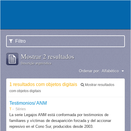
Filtro
Mostrar 2 resultados
Descrição arquivística
Ordenar por:
Alfabético
1 resultados com objetos digitais
Mostrar resultados
com objetos digitais
Testimonios/ ANM
T
Séries
La serie Legajos ANM está conformada por testimonios de
familiares y víctimas de desaparición forzada y del accionar
represivo en el Cono Sur, producidos desde 2003.