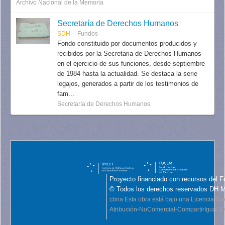
Archivo Nacional de la Memoria
Secretaría de Derechos Humanos
SDH
Fundos
Fondo constituido por documentos producidos y
recibidos por la Secretaria de Derechos Humanos
en el ejercicio de sus funciones, desde septiembre
de 1984 hasta la actualidad. Se destaca la serie
legajos, generados a partir de los testimonios de
fam...
Secretaría de Derechos Humanos
Proyecto financiado con recursos del F
© Todos los derechos reservados DH 
cbna
Esta obra está bajo una Licencia C
Atribución-NoComercial-CompartirIgual 4.0