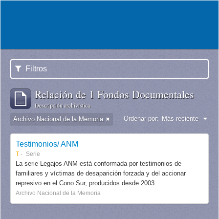
Filtros
Relación de 1 Fondos Documentales
Descripción archivística
Ordenar por:
Más reciente
Archivo Nacional de la Memoria
Testimonios/ ANM
T
Serie
La serie Legajos ANM está conformada por testimonios de
familiares y víctimas de desaparición forzada y del accionar
represivo en el Cono Sur, producidos desde 2003.
Archivo Nacional de la Memoria