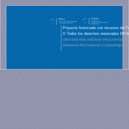
Proyecto financiado con recursos del F
© Todos los derechos reservados DH 
cbna
Esta obra está bajo una Licencia C
Atribución-NoComercial-CompartirIgual 4.0